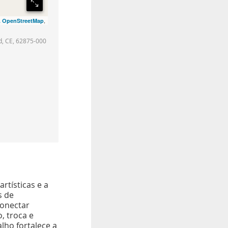
,
. OpenStreetMap
, CE, 62875-000
rtísticas e a
s de
conectar
, troca e
alho fortalece a