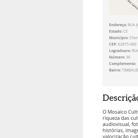
Endereço:
RUA J
Estado:
CE
Município:
Chor
CEP:
62875-000
Logradouro:
RUA
Número:
30
Complemento:
Bairro:
TIMBAUB
Descriçã
O Mosaico Cultu
riqueza das cul
audiovisual, fo
histórias, ima
valorização cul