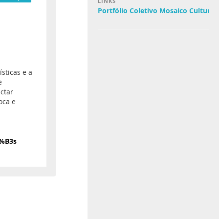
LINKS
Portfólio Coletivo Mosaico Cultural
sticas e a
e
ectar
oca e
3%B3s