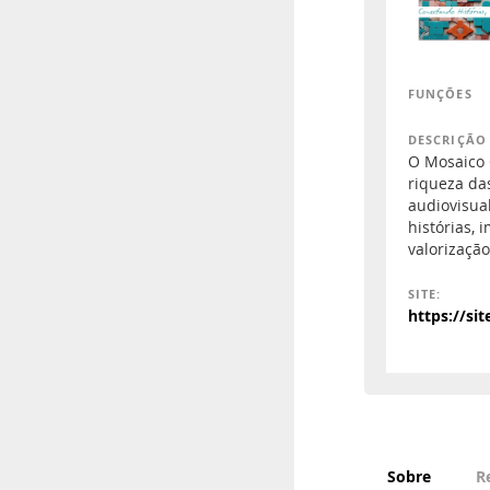
FUNÇÕES
DESCRIÇÃO
O Mosaico C
riqueza da
audiovisual
histórias,
valorização
SITE:
https://s
Sobre
R