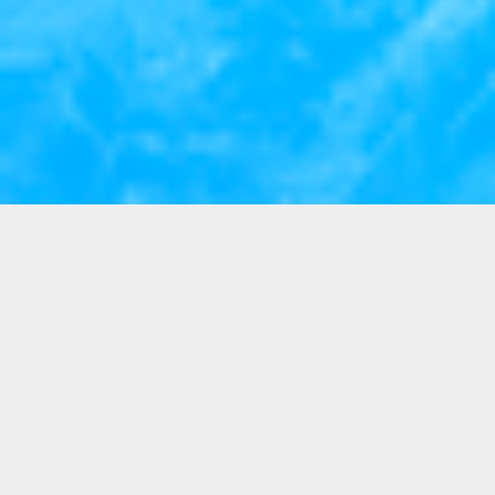
Eventos
0
0
eventos agendados
eventos da MC
Você pode pesquisar eventos culturais nos
campos de busca combinada. Como usuário
cadastrado, você pode incluir seus eventos na
plataforma e divulgá-los gratuitamente.
Encontre eventos por