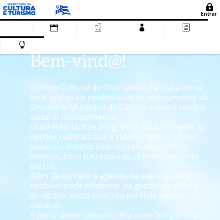
Bem-vind@!
O Mapa Cultural de Chorozinho é a plataforma
livre, gratuita e colaborativa de mapeamento da
Secretaria Municipal de Cultura sobre o cenário
cultural chorozinhense.
Ficou mais fácil se programar para conhecer as
opções culturais que a cidade oferece: shows
musicais, espetáculos teatrais, exposições,
museus, bens patrimoniais, artesanato, entre
outros.
Além de conferir a agenda de eventos, você
também pode colaborar na gestão da cultura
da cidade, basta criar seu perfil de agente
cultural.
A partir deste cadastro, fica mais fácil participar